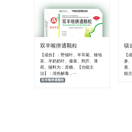
双羊喉痹通颗粒
咳
【成份】：野烟叶、羊耳菊、矮地
【
茶、羊奶奶叶、僵蚕、荆芥、薄
参
荷。辅料为：蔗糖。【功能主
黄
治】：清热解毒，···
能主
双羊喉痹通颗粒