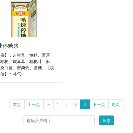
速停糖浆
成份】：吉祥草、黄精、百尾
、桔梗、虎耳草、枇杷叶、麻
、桑白皮、罂粟壳、蔗糖。【功
治】：补气···
首页
上一页
···
1
2
3
4
下一页
尾页
搜索